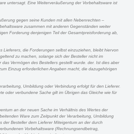
re untersagt. Eine Weiterveräußerung der Vorbehaltsware ist
veräußerung gegen seine Kunden mit allen Nebenrechten –
 Vorbehaltsware zusammen mit anderen Gegenständen weiter
übrigen Forderung denjenigen Teil der Gesamtpreisforderung ab,
 Lieferers, die Forderungen selbst einzuziehen, bleibt hiervon
 geltend zu machen, solange sich der Besteller nicht im
 das Vermögen des Bestellers gestellt wurde. der. Ist dies aber
e zum Einzug erforderlichen Angaben macht, die dazugehörigen
rarbeitung, Umbildung oder Verbindung erfolgt für den Lieferer.
ete oder verbundene Sache gilt im Übrigen das Gleiche wie für
gentum an der neuen Sache im Verhältnis des Wertes der
rbeitenden Ware zum Zeitpunkt der Verarbeitung, Umbildung
ss der Besteller dem Lieferer Miteigentum an der durch
r verbundenen Vorbehaltsware (Rechnungsendbetrag,