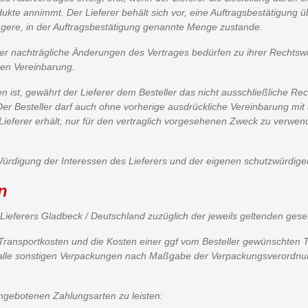
dukte annimmt. Der Lieferer behält sich vor, eine Auftragsbestätigung ü
ingere, in der Auftragsbestätigung genannte Menge zustande.
 nachträgliche Änderungen des Vertrages bedürfen zu ihrer Rechtswirk
chen Vereinbarung.
n ist, gewährt der Lieferer dem Besteller das nicht ausschließliche Re
er Besteller darf auch ohne vorherige ausdrückliche Vereinbarung mit
dem Lieferer erhält, nur für den vertraglich vorgesehenen Zweck zu verw
ei Würdigung der Interessen des Lieferers und der eigenen schutzwürdig
n
Lieferers Gladbeck / Deutschland zuzüglich der jeweils geltenden gese
ie Transportkosten und die Kosten einer ggf vom Besteller gewünschten
und alle sonstigen Verpackungen nach Maßgabe der Verpackungsverordnu
ngebotenen Zahlungsarten zu leisten: