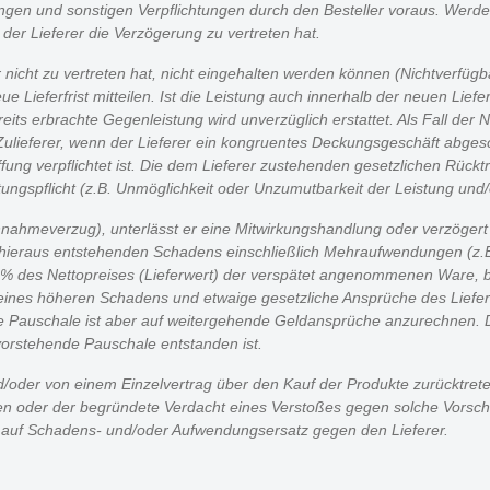
gen und sonstigen Verpflichtungen durch den Besteller voraus. Werden 
n der Lieferer die Verzögerung zu vertreten hat.
r nicht zu vertreten hat, nicht eingehalten werden können (Nichtverfügba
e Lieferfrist mitteilen. Ist die Leistung auch innerhalb der neuen Lieferf
eits erbrachte Gegenleistung wird unverzüglich erstattet. Als Fall der 
n Zulieferer, wenn der Lieferer ein kongruentes Deckungsgeschäft abges
haffung verpflichtet ist. Die dem Lieferer zustehenden gesetzlichen Rück
tungspflicht (z.B. Unmöglichkeit oder Unzumutbarkeit der Leistung und/
ahmeverzug), unterlässt er eine Mitwirkungshandlung oder verzögert s
es hieraus entstehenden Schadens einschließlich Mehraufwendungen (z.B
 des Nettopreises (Lieferwert) der verspätet angenommenen Ware, begin
s eines höheren Schadens und etwaige gesetzliche Ansprüche des Lief
Pauschale ist aber auf weitergehende Geldansprüche anzurechnen. Dem
vorstehende Pauschale entstanden ist.
d/oder von einem Einzelvertrag über den Kauf der Produkte zurücktrete
hen oder der begründete Verdacht eines Verstoßes gegen solche Vorsch
 auf Schadens- und/oder Aufwendungsersatz gegen den Lieferer.