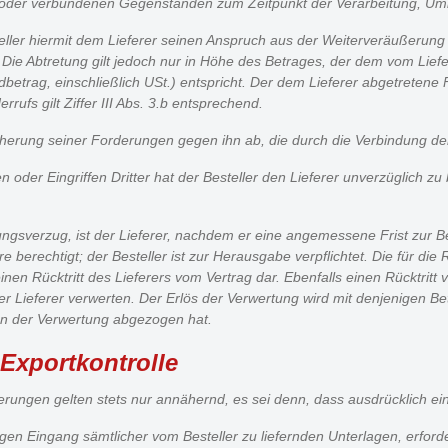
en oder verbundenen Gegenständen zum Zeitpunkt der Verarbeitung, Um
steller hiermit dem Lieferer seinen Anspruch aus der Weiterveräußeru
Die Abtretung gilt jedoch nur in Höhe des Betrages, der dem vom Liefe
ag, einschließlich USt.) entspricht. Der dem Lieferer abgetretene For
fs gilt Ziffer III Abs. 3.b entsprechend.
Sicherung seiner Forderungen gegen ihn ab, die durch die Verbindung d
der Eingriffen Dritter hat der Besteller den Lieferer unverzüglich zu
lungsverzug, ist der Lieferer, nachdem er eine angemessene Frist zur 
berechtigt; der Besteller ist zur Herausgabe verpflichtet. Die für die
inen Rücktritt des Lieferers vom Vertrag dar. Ebenfalls einen Rücktritt 
Lieferer verwerten. Der Erlös der Verwertung wird mit denjenigen Betr
en der Verwertung abgezogen hat.
 Exportkontrolle
ferungen gelten stets nur annähernd, es sei denn, dass ausdrücklich eine
eitigen Eingang sämtlicher vom Besteller zu liefernden Unterlagen, er