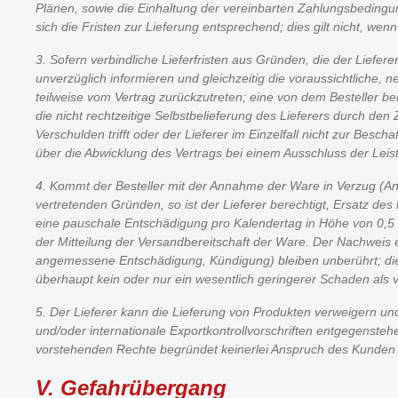
Plänen, sowie die Einhaltung der vereinbarten Zahlungsbedingun
sich die Fristen zur Lieferung entsprechend; dies gilt nicht, wen
3. Sofern verbindliche Lieferfristen aus Gründen, die der Liefere
unverzüglich informieren und gleichzeitig die voraussichtliche, neu
teilweise vom Vertrag zurückzutreten; eine von dem Besteller ber
die nicht rechtzeitige Selbstbelieferung des Lieferers durch de
Verschulden trifft oder der Lieferer im Einzelfall nicht zur Besc
über die Abwicklung des Vertrags bei einem Ausschluss der Leis
4. Kommt der Besteller mit der Annahme der Ware in Verzug (Ann
vertretenden Gründen, so ist der Lieferer berechtigt, Ersatz d
eine pauschale Entschädigung pro Kalendertag in Höhe von 0,5 %
der Mitteilung der Versandbereitschaft der Ware. Der Nachwei
angemessene Entschädigung, Kündigung) bleiben unberührt; die 
überhaupt kein oder nur ein wesentlich geringerer Schaden als 
5. Der Lieferer kann die Lieferung von Produkten verweigern un
und/oder internationale Exportkontrollvorschriften entgegenste
vorstehenden Rechte begründet keinerlei Anspruch des Kunden
V. Gefahrübergang