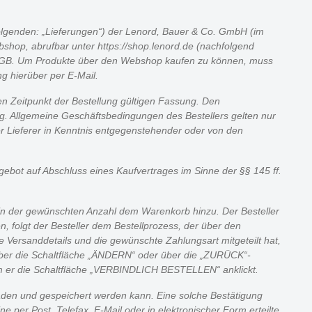
olgenden: „Lieferungen“) der Lenord, Bauer & Co. GmbH (im
shop, abrufbar unter https://shop.lenord.de (nachfolgend
 BGB. Um Produkte über den Webshop kaufen zu können, muss
ng hierüber per E-Mail.
en Zeitpunkt der Bestellung gültigen Fassung. Den
Allgemeine Geschäftsbedingungen des Bestellers gelten nur
der Lieferer in Kenntnis entgegenstehender oder von den
ngebot auf Abschluss eines Kaufvertrages im Sinne der §§ 145 ff.
e in der gewünschten Anzahl dem Warenkorb hinzu. Der Besteller
 folgt der Besteller dem Bestellprozess, der über den
e Versanddetails und die gewünschte Zahlungsart mitgeteilt hat,
t über die Schaltfläche „ÄNDERN“ oder über die „ZURÜCK“-
em er die Schaltfläche „VERBINDLICH BESTELLEN“ anklickt.
eladen und gespeichert werden kann. Eine solche Bestätigung
e per Post, Telefax, E-Mail oder in elektronischer Form erteilte