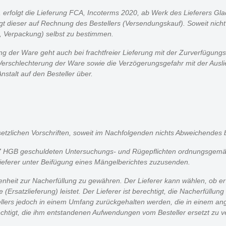
t, erfolgt die Lieferung FCA, Incoterms 2020, ab Werk des Lieferers Gla
lgt dieser auf Rechnung des Bestellers (Versendungskauf). Soweit nicht a
 Verpackung) selbst zu bestimmen.
ng der Ware geht auch bei frachtfreier Lieferung mit der Zurverfügung
 Verschlechterung der Ware sowie die Verzögerungsgefahr mit der Ausl
talt auf den Besteller über.
etzlichen Vorschriften, soweit im Nachfolgenden nichts Abweichendes b
 § 377 HGB geschuldeten Untersuchungs- und Rügepflichten ordnungs
 Lieferer unter Beifügung eines Mängelberichtes zuzusenden.
genheit zur Nacherfüllung zu gewähren. Der Lieferer kann wählen, ob e
Ersatzlieferung) leistet. Der Lieferer ist berechtigt, die Nacherfüllun
ellers jedoch in einem Umfang zurückgehalten werden, die in einem 
rechtigt, die ihm entstandenen Aufwendungen vom Besteller ersetzt zu v