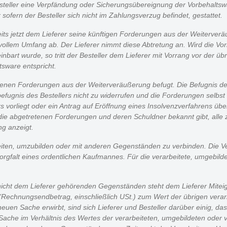
teller eine Verpfändung oder Sicherungsübereignung der Vorbehaltswa
ern der Besteller sich nicht im Zahlungsverzug befindet, gestattet.
bereits jetzt dem Lieferer seine künftigen Forderungen aus der Weiter
n vollem Umfang ab. Der Lieferer nimmt diese Abtretung an. Wird die
einbart wurde, so tritt der Besteller dem Lieferer mit Vorrang vor der 
tsware entspricht.
retenen Forderungen aus der Weiterveräußerung befugt. Die Befugnis des
sbefugnis des Bestellers nicht zu widerrufen und die Forderungen selbst
 vorliegt oder ein Antrag auf Eröffnung eines Insolvenzverfahrens über
hm die abgetretenen Forderungen und deren Schuldner bekannt gibt, all
ng anzeigt.
beiten, umzubilden oder mit anderen Gegenständen zu verbinden. Die Ve
Sorgfalt eines ordentlichen Kaufmannes. Für die verarbeitete, umgebild
nicht dem Lieferer gehörenden Gegenständen steht dem Lieferer Mitei
(Rechnungsendbetrag, einschließlich USt.) zum Wert der übrigen vera
neuen Sache erwirbt, sind sich Lieferer und Besteller darüber einig, da
Sache im Verhältnis des Wertes der verarbeiteten, umgebildeten ode