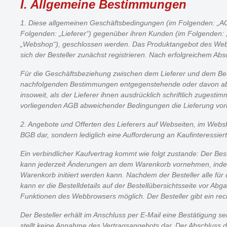
I. Allgemeine Bestimmungen
1. Diese allgemeinen Geschäftsbedingungen (im Folgenden: „AGB
Folgenden: „Lieferer“) gegenüber ihren Kunden (im Folgenden: 
„Webshop“), geschlossen werden. Das Produktangebot des Webs
sich der Besteller zunächst registrieren. Nach erfolgreichem Abs
Für die Geschäftsbeziehung zwischen dem Lieferer und dem Beste
nachfolgenden Bestimmungen entgegenstehende oder davon abw
insoweit, als der Lieferer ihnen ausdrücklich schriftlich zuges
vorliegenden AGB abweichender Bedingungen die Lieferung vorb
2. Angebote und Offerten des Lieferers auf Webseiten, im Websho
BGB dar, sondern lediglich eine Aufforderung an Kaufinteressie
Ein verbindlicher Kaufvertrag kommt wie folgt zustande: Der Be
kann jederzeit Änderungen an dem Warenkorb vornehmen, indem e
Warenkorb initiiert werden kann. Nachdem der Besteller alle fü
kann er die Bestelldetails auf der Bestellübersichtsseite vor A
Funktionen des Webbrowsers möglich. Der Besteller gibt ein re
Der Besteller erhält im Anschluss per E-Mail eine Bestätigung 
stellt keine Annahme des Vertragsangebots dar. Der Abschluss des