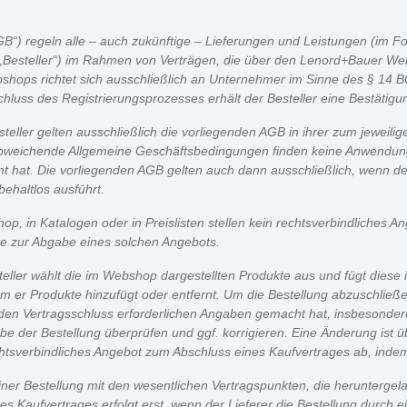
“) regeln alle – auch zukünftige – Lieferungen und Leistungen (im F
„Besteller“) im Rahmen von Verträgen, die über den Lenord+Bauer Web
hops richtet sich ausschließlich an Unternehmer im Sinne des § 14
chluss des Registrierungsprozesses erhält der Besteller eine Bestätigu
ller gelten ausschließlich die vorliegenden AGB in ihrer zum jeweilig
eichende Allgemeine Geschäftsbedingungen finden keine Anwendung. 
timmt hat. Die vorliegenden AGB gelten auch dann ausschließlich, wenn 
ehaltlos ausführt.
p, in Katalogen oder in Preislisten stellen kein rechtsverbindliches A
rte zur Abgabe eines solchen Angebots.
steller wählt die im Webshop dargestellten Produkte aus und fügt dies
r Produkte hinzufügt oder entfernt. Um die Bestellung abzuschließen,
r den Vertragsschluss erforderlichen Angaben gemacht hat, insbesonder
bgabe der Bestellung überprüfen und ggf. korrigieren. Eine Änderung is
chtsverbindliches Angebot zum Abschluss eines Kaufvertrages ab, ind
seiner Bestellung mit den wesentlichen Vertragspunkten, die herunterg
 Kaufvertrages erfolgt erst, wenn der Lieferer die Bestellung durch ein