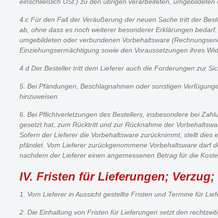
einschließlich USt.) zu den übrigen verarbeiteten, umgebildet
4.c Für den Fall der Veräußerung der neuen Sache tritt der Be
ab, ohne dass es noch weiterer besonderer Erklärungen bedarf. 
umgebildeten oder verbundenen Vorbehaltsware (Rechnungsendbetr
Einziehungsermächtigung sowie den Voraussetzungen ihres Widerru
4.d Der Besteller tritt dem Lieferer auch die Forderungen zur 
5. Bei Pfändungen, Beschlagnahmen oder sonstigen Verfügungen o
hinzuweisen.
6. Bei Pflichtverletzungen des Bestellers, insbesondere bei Zah
gesetzt hat, zum Rücktritt und zur Rücknahme der Vorbehaltsware 
Sofern der Lieferer die Vorbehaltsware zurücknimmt, stellt dies e
pfändet. Vom Lieferer zurückgenommene Vorbehaltsware darf der 
nachdem der Lieferer einen angemessenen Betrag für die Kost
IV. Fristen für Lieferungen; Verzug;
1. Vom Lieferer in Aussicht gestellte Fristen und Termine für Lie
2. Die Einhaltung von Fristen für Lieferungen setzt den rechtz