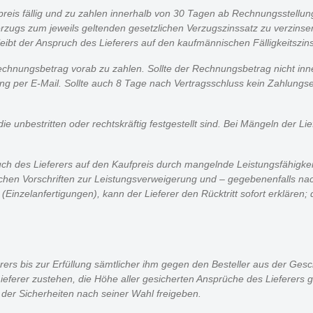
fpreis fällig und zu zahlen innerhalb von 30 Tagen ab Rechnungsstellun
erzugs zum jeweils geltenden gesetzlichen Verzugszinssatz zu verzinse
bt der Anspruch des Lieferers auf den kaufmännischen Fälligkeitszin
echnungsbetrag vorab zu zahlen. Sollte der Rechnungsbetrag nicht in
g per E-Mail. Sollte auch 8 Tage nach Vertragsschluss kein Zahlungsein
ie unbestritten oder rechtskräftig festgestellt sind. Bei Mängeln der L
ch des Lieferers auf den Kaufpreis durch mangelnde Leistungsfähigkeit 
lichen Vorschriften zur Leistungsverweigerung und – gegebenenfalls nac
Einzelanfertigungen), kann der Lieferer den Rücktritt sofort erklären;
rers bis zur Erfüllung sämtlicher ihm gegen den Besteller aus der Ge
Lieferer zustehen, die Höhe aller gesicherten Ansprüche des Lieferers 
 der Sicherheiten nach seiner Wahl freigeben.